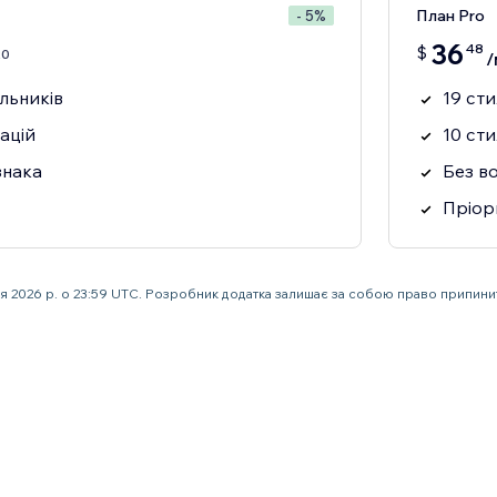
План Pro
- 5%
36
48
$
20
/
ільників
19 сти
ацій
10 сти
знака
Без в
Пріор
ня 2026 р. о 23:59 UTC. Розробник додатка залишає за собою право припин