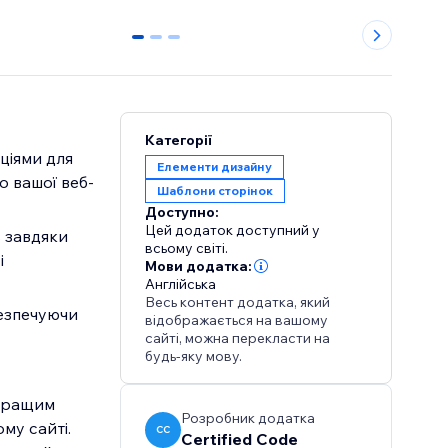
0
1
2
Категорії
Елементи дизайну
о вашої веб-
Шаблони сторінок
Доступно:
Цей додаток доступний у
всьому світі.
і
Мови додатка:
Англійська
Весь контент додатка, який
відображається на вашому
сайті, можна перекласти на
будь-яку мову.
йкращим
Розробник додатка
му сайті.
CC
Certified Code