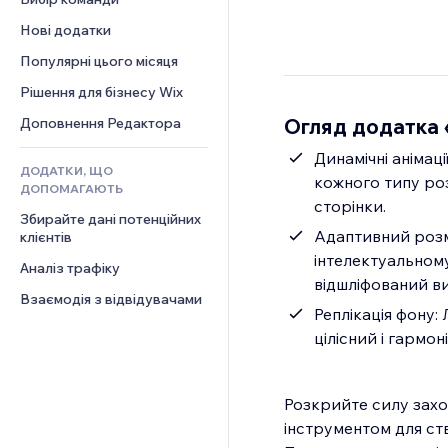
Відео
Конверсія
Шаблони сторінок
Рішення для складів
Опитування
Нові додатки
PDF
Ефекти зображення
Дропшипінг
Чат
Обмін файлами
Популярні цього місяця
Кнопки та меню
Тарифні плани й підписки
Коментарі
Новини
Банери та бейджі
Краудфандинг
Рішення для бізнесу Wix
Телефон
Контент‑послуги
Калькулятори
Їжа та напої
Спільнота
Огляд додатка «
Доповнення Редактора
Ефекти для тексту
Пошук
Відгуки
Динамічні анімації: Покращте дизайн із налаштовуваними світловими анімаціям
ДОДАТКИ, ЩО
Погода
CRM
кожного типу роз
ДОПОМАГАЮТЬ
Графіки й таблиці
сторінки.
Збирайте дані потенційних 
Адаптивний розмір: Бездоганно підлаштовується під різні розміри е
клієнтів
інтелектуальному
Аналіз трафіку
відшліфований ви
Взаємодія з відвідувачами
Реплікація фону: Легко відтворюйте фон елементів між роздільниками, забезпечуючи
цілісний і гармон
Розкрийте силу захо
інструментом для ств