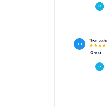
CE
Thomasche
TH
Great
CE