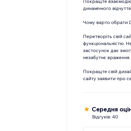
Покращте взаємодію 
динамічного відчуття
Чому варто обрати Di
Перетворіть свій са
функціональністю. Не
застосунок дає змог
незабутнє враження.
Покращте свій дизайн
сайту заявити про се
Середня оцін
Відгуків: 40