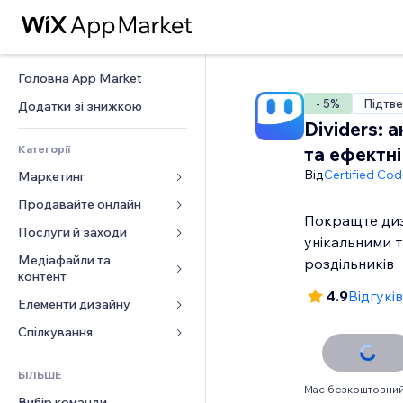
Головна App Market
- 5%
Підтве
Додатки зі знижкою
Dividers: а
Категорії
та ефектні
Від
Certified Co
Маркетинг
Продавайте онлайн
Реклама
Покращте диз
Мобільний
Послуги й заходи
Додатки для магазинів
унікальними 
Аналітика
Надсилання та доставка
Медіафайли та 
Готелі
роздільників
контент
Соцмережі
Кнопки продажу
Заходи
4.9
Відгуків
Елементи дизайну
Галерея
SEO
Онлайн‑курси
Ресторани
Музика
Залучення
Карти й навігація
Спілкування 
Друк на замовлення
Нерухомість
Подкасти
Розміщення сайту
Конфіденційність і безпека
Бухгалтерський облік
Форми
Запис на послуги
БІЛЬШЕ
Фотографія
Ел. пошта
Годинник
Купони й лояльність
Блог
Має безкоштовний
Вибір команди