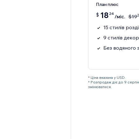
План плюс
18
24
$
/міс.
$
19
15 стилів розд
9 стилів декор
Без водяного 
* Ціна вказана у USD.
* Розпродаж діє до 9 серп
змінюватися.