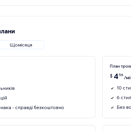
плани
Щомісяця
План трох
4
56
$
/мі
10 сти
льників
6 стил
цій
Без в
знака - справді безкоштовно