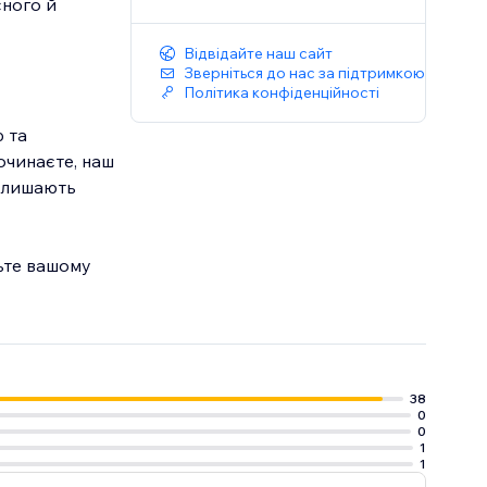
сного й
Відвідайте наш сайт
Зверніться до нас за підтримкою
Політика конфіденційності
 та
очинаєте, наш
залишають
льте вашому
38
0
0
1
1