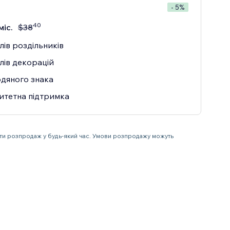
- 5%
40
міс.
$
38
лів роздільників
лів декорацій
одяного знака
итетна підтримка
ити розпродаж у будь-який час. Умови розпродажу можуть