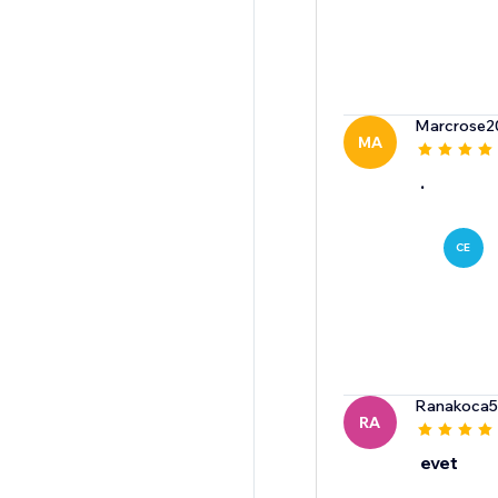
Marcrose2
MA
.
CE
Ranakoca5
RA
evet