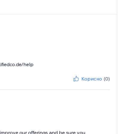
ifiedco.de/help
Корисно
(0)
improve our offerings and be sure you