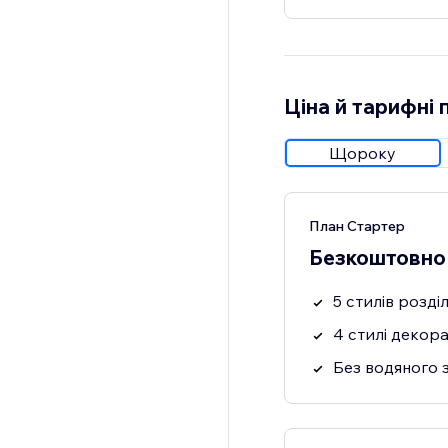
Ціна й тарифні 
Щороку
План Стартер
Безкоштовно
5 стилів розді
4 стилі декора
Без водяного 