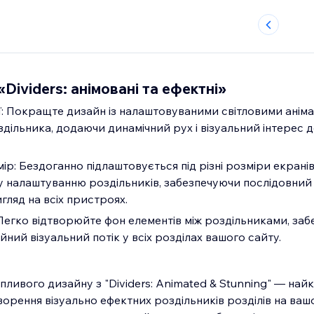
Dividers: анімовані та ефектні»
и для
дільника, додаючи динамічний рух і візуальний інтерес д
кранів завдяки
 налаштуванню роздільників, забезпечуючи послідовний 
гляд на всіх пристроях.
ійний візуальний потік у всіх розділах вашого сайту.
пливого дизайну з "Dividers: Animated & Stunning" — на
орення візуально ефектних роздільників розділів на вашо