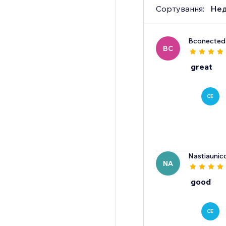
Сортування:
Нед
Bconected
BC
great
CE
Nastiaunic
NA
good
CE