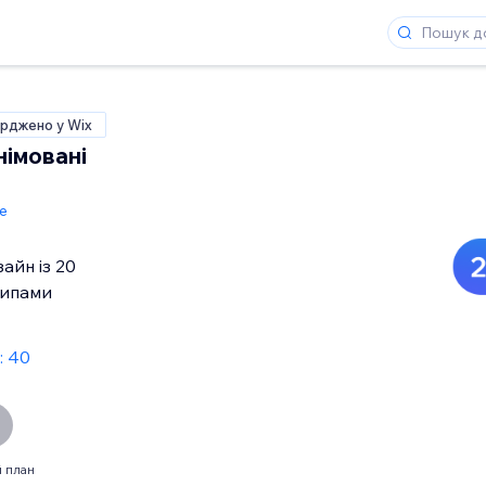
рджено у Wix
німовані
de
айн із 20
типами
: 40
 план