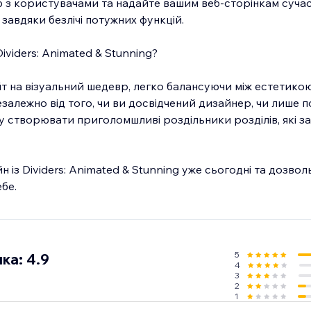
з користувачами та надайте вашим веб-сторінкам суча
 завдяки безлічі потужних функцій.
viders: Animated & Stunning?
йт на візуальний шедевр, легко балансуючи між естетикою
залежно від того, чи ви досвідчений дизайнер, чи лише п
у створювати приголомшливі роздільники розділів, які 
 із Dividers: Animated & Stunning уже сьогодні та дозво
бе.
5
ка: 4.9
4
3
2
1