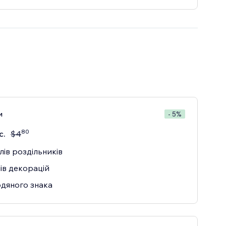
и
- 5%
80
с.
$
4
лів роздільників
ів декорацій
одяного знака