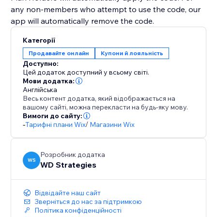
any non-members who attempt to use the code, our
app will automatically remove the code.
Категорії
Продавайте онлайн
Купони й лояльність
Доступно:
Цей додаток доступний у всьому світі.
Мови додатка:
Англійська
Весь контент додатка, який відображається на
вашому сайті, можна перекласти на будь-яку мову.
Вимоги до сайту:
-
Тарифні плани Wix
/
Магазини Wix
Розробник додатка
WS
WD Strategies
Відвідайте наш сайт
Зверніться до нас за підтримкою
Політика конфіденційності