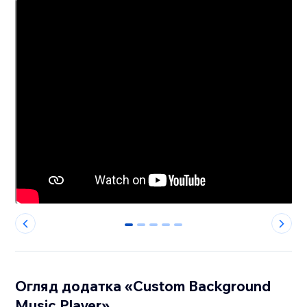
0
1
2
3
4
Огляд додатка «Custom Background
Music Player»