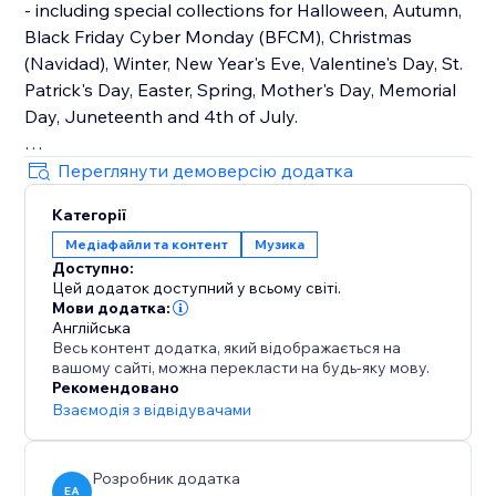
- including special collections for Halloween, Autumn,
Black Friday Cyber Monday (BFCM), Christmas
(Navidad), Winter, New Year's Eve, Valentine's Day, St.
Patrick's Day, Easter, Spring, Mother's Day, Memorial
Day, Juneteenth and 4th of July.
How It Works
Переглянути демоверсію додатка
Upload your own audio files or use our holiday music
Категорії
library that contains hundreds of royalty-free songs
Медіафайли та контент
Музика
for every holiday and occasion.
Доступно:
Цей додаток доступний у всьому світі.
Main Features
Мови додатка:
• TikTok Mode with weekly trending songs
Англійська
Весь контент додатка, який відображається на
• Hundreds of holiday songs for every seasons,
вашому сайті, можна перекласти на будь-яку мову.
holiday and occasion throughout the year
Рекомендовано
• Seamless autoplay & looping options
Взаємодія з відвідувачами
• Customizable widget design, placement & controls
Розробник додатка
EA