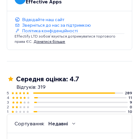
Effective Apps
Відвідайте наш сайт
Зверніться до нас за підтримкою
Політика конфіденційності
Effectify LTD зобов’язується дотримуватися торгового
права ЄС.
Дізнатися більше
Середня оцінка: 4.7
Відгуків: 319
5
289
4
11
3
9
2
0
1
10
Сортування:
Недавні