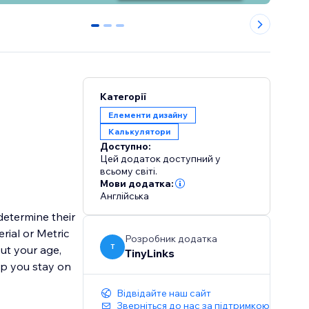
0
1
2
Категорії
Елементи дизайну
Калькулятори
Доступно:
Цей додаток доступний у
всьому світі.
Мови додатка:
Англійська
determine their
rial or Metric
Розробник додатка
T
ut your age,
TinyLinks
elp you stay on
Відвідайте наш сайт
Зверніться до нас за підтримкою