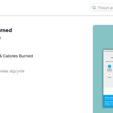
urned
s
 & Calories Burned
має відгуків