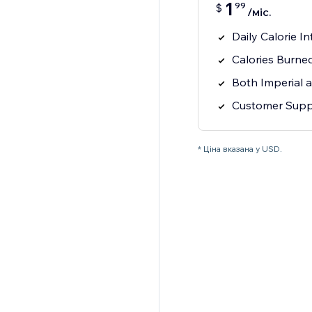
1
99
$
/міс.
Daily Calorie I
Calories Burned
Both Imperial 
Customer Supp
* Ціна вказана у USD.