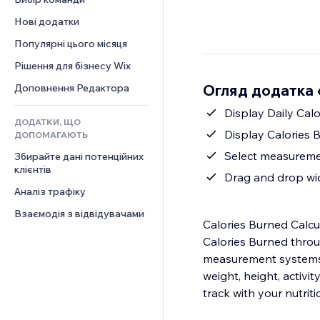
Відео
Конверсія
Шаблони сторінок
Рішення для складів
Опитування
Нові додатки
PDF
Ефекти зображення
Дропшипінг
Чат
Обмін файлами
Популярні цього місяця
Кнопки та меню
Тарифні плани й підписки
Коментарі
Новини
Банери та бейджі
Краудфандинг
Рішення для бізнесу Wix
Телефон
Контент‑послуги
Калькулятори
Їжа та напої
Спільнота
Огляд додатка «
Доповнення Редактора
Ефекти для тексту
Пошук
Відгуки
Display Daily Calo
ДОДАТКИ, ЩО
Погода
CRM
Display Calories 
ДОПОМАГАЮТЬ
Графіки й таблиці
Select measuremen
Збирайте дані потенційних 
клієнтів
Drag and drop wid
Аналіз трафіку
Взаємодія з відвідувачами
Calories Burned Calcul
Calories Burned throu
measurement systems t
weight, height, activi
track with your nutriti