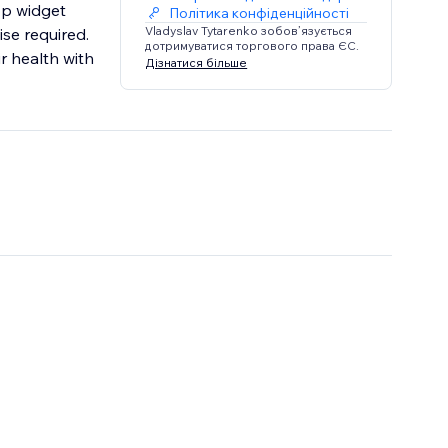
op widget
Політика конфіденційності
Vladyslav Tytarenko зобов’язується
ise required.
дотримуватися торгового права ЄС.
r health with
Дізнатися більше