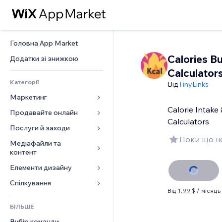
Головна App Market
Calories B
Додатки зі знижкою
Calculator
Категорії
Від
TinyLinks
Маркетинг
Calorie Intake
Продавайте онлайн
Реклама
Calculators
Мобільний
Послуги й заходи
Додатки для магазинів
Поки що не
Аналітика
Надсилання та доставка
Медіафайли та 
Готелі
контент
Соцмережі
Кнопки продажу
Заходи
Елементи дизайну
Галерея
SEO
Онлайн‑курси
Ресторани
Музика
Залучення
Карти й навігація
Спілкування 
Друк на замовлення
Нерухомість
Від 1,99 $ / місяць
Подкасти
Розміщення сайту
Конфіденційність і безпека
Бухгалтерський облік
Форми
Запис на послуги
БІЛЬШЕ
Фотографія
Ел. пошта
Годинник
Купони й лояльність
Блог
Вибір команди