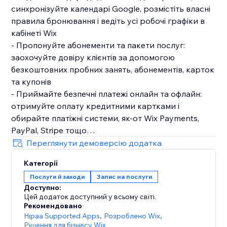
синхронізуйте календарі Google, розмістіть власні
правила бронювання і ведіть усі робочі графіки в
кабінеті Wix
- Пропонуйте абонементи та пакети послуг:
заохочуйте довіру клієнтів за допомогою
безкоштовних пробних занять, абонементів, карток
та купонів
- Приймайте безпечні платежі онлайн та офлайн:
отримуйте оплату кредитними картками і
обирайте платіжні системи, як-от Wix Payments,
PayPal, Stripe тощо
- Керуйте клієнтською базою: переглядайте
Переглянути демоверсію додатка
профілі учасників, історію записів, статуси платежів,
Категорії
нотатки та інше
Послуги й заходи
Запис на послуги
- Надсилайте ел. листи та SMS: нагадуйте клієнтам
Доступно:
про майбутні сеанси та плани
Цей додаток доступний у всьому світі.
- Отримайте власний мобільний додаток, де
Рекомендовано
клієнти зможуть швидко записуватися на послуги
Hipaa Supported Apps
,
Розроблено Wix
,
Рішення для бізнесу Wix