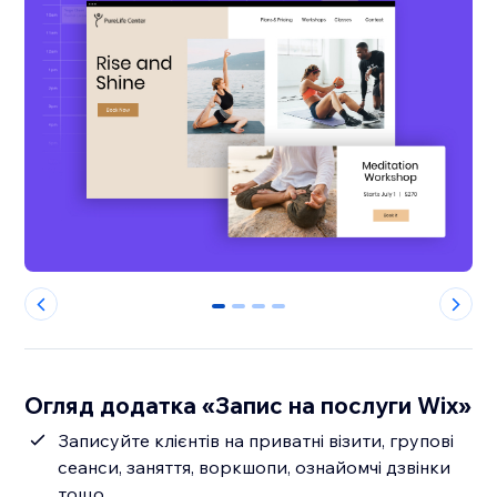
0
1
2
3
Огляд додатка «Запис на послуги Wix»
Записуйте клієнтів на приватні візити, групові
сеанси, заняття, воркшопи, ознайомчі дзвінки
тощо