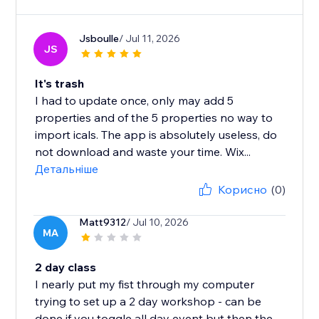
Jsboulle
/ Jul 11, 2026
JS
It's trash
I had to update once, only may add 5
properties and of the 5 properties no way to
import icals. The app is absolutely useless, do
not download and waste your time. Wix...
Детальніше
Корисно
(0)
Matt9312
/ Jul 10, 2026
MA
2 day class
I nearly put my fist through my computer
trying to set up a 2 day workshop - can be
done if you toggle all day event but then the