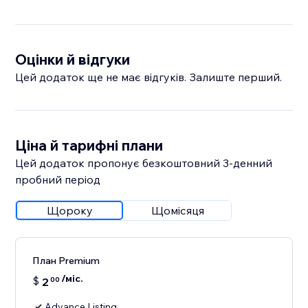
Оцінки й відгуки
Цей додаток ще не має відгуків. Залиште перший.
Ціна й тарифні плани
Цей додаток пропонує безкоштовний 3‑денний
пробний період
Щороку
Щомісяця
План Premium
/міс.
$
2
00
Advance Listing