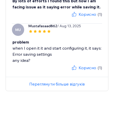
By lots of efforts I found this but now I am
facing issue as it saying error while saving it.
Корисно
(1)
Mustafasaad862
/ Aug 13, 2025
MU
problem
when I open it it and start configuring it, it says:
Error saving settings
any idea?
Корисно
(1)
Переглянути більше відгуків